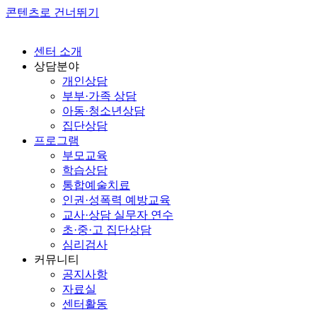
콘텐츠로 건너뛰기
센터 소개
상담분야
개인상담
부부·가족 상담
아동·청소년상담
집단상담
프로그램
부모교육
학습상담
통합예술치료
인권·성폭력 예방교육
교사·상담 실무자 연수
초·중·고 집단상담
심리검사
커뮤니티
공지사항
자료실
센터활동