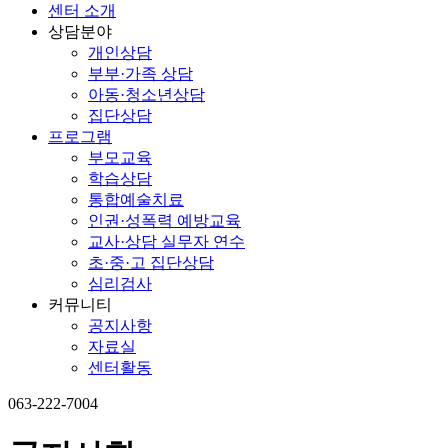
센터 소개
상담분야
개인상담
부부·가족 상담
아동·청소년상담
집단상담
프로그램
부모교육
학습상담
통합예술치료
인권·성폭력 예방교육
교사·상담 실무자 연수
초·중·고 집단상담
심리검사
커뮤니티
공지사항
자료실
센터활동
063-222-7004